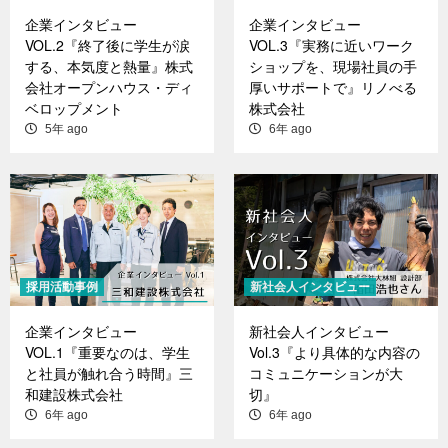
企業インタビュー
企業インタビュー
VOL.2『終了後に学生が涙
VOL.3『実務に近いワーク
する、本気度と熱量』株式
ショップを、現場社員の手
会社オープンハウス・ディ
厚いサポートで』リノべる
ベロップメント
株式会社
5年 ago
6年 ago
採用活動事例
新社会人インタビュー
企業インタビュー
新社会人インタビュー
VOL.1『重要なのは、学生
Vol.3『より具体的な内容の
と社員が触れ合う時間』三
コミュニケーションが大
和建設株式会社
切』
6年 ago
6年 ago