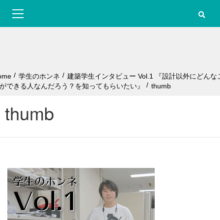
S
Primary
k
Menu
i
p
t
o
c
o
ome
学生のホンネ
建築学生インタビュー Vol.1 『設計以外にどんな
n
ができる人なんだろう？を知ってもらいたい』
thumb
t
e
thumb
n
t