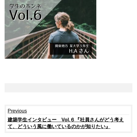
Continue
Previous
Reading
建築学生インタビュー Vol.６『社員さんがどう考え
て、どういう風に働いているのかが知りたい』