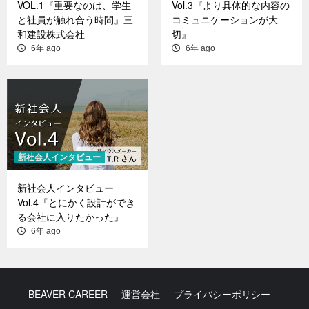
VOL.1『重要なのは、学生
Vol.3『より具体的な内容の
と社員が触れ合う時間』三
コミュニケーションが大
和建設株式会社
切』
6年 ago
6年 ago
新社会人インタビュー
新社会人インタビュー
Vol.4『とにかく設計ができ
る会社に入りたかった』
6年 ago
BEAVER CAREER
運営会社
プライバシーポリシー