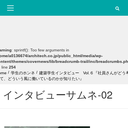
S
Primary
k
Menu
i
p
t
o
c
o
n
arning
: sprintf(): Too few arguments in
t
ome/a0136674/architech.co.jp/public_html/media/wp-
e
ntent/themes/covernews/lib/breadcrumb-trail/inc/breadcrumbs.p
n
 line
254
t
ome
学生のホンネ
建築学生インタビュー Vol.６『社員さんがどう
て、どういう風に働いているのかが知りたい』
インタビューサムネ-02