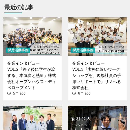
最近の記事
採用活動事例
採用活動事例
企業インタビュー
企業インタビュー
VOL.2『終了後に学生が涙
VOL.3『実務に近いワーク
する、本気度と熱量』株式
ショップを、現場社員の手
会社オープンハウス・ディ
厚いサポートで』リノべる
ベロップメント
株式会社
5年 ago
6年 ago