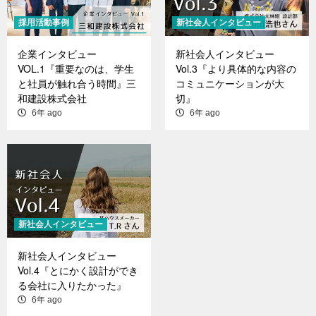
採用活動事例
新社会人インタビュー
企業インタビュー
新社会人インタビュー
VOL.1『重要なのは、学生
Vol.3『より具体的な内容の
と社員が触れ合う時間』三
コミュニケーションが大
和建設株式会社
切』
6年 ago
6年 ago
新社会人インタビュー
新社会人インタビュー
Vol.4『とにかく設計ができ
る会社に入りたかった』
6年 ago