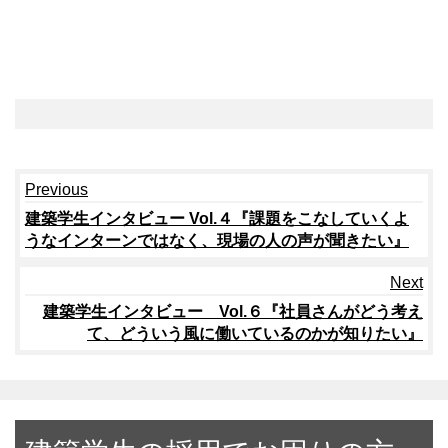
Continue
Previous
Reading
建築学生インタビュー Vol.４『課題をこなしていくよ
うなインターンではなく、現場の人の声が聞きたい』
Next
建築学生インタビュー Vol.６『社員さんがどう考え
て、どういう風に働いているのかが知りたい』