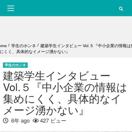
S
Primary
k
Menu
i
p
t
o
c
o
ome
学生のホンネ
建築学生インタビュー Vol.５『中小企業の情報は
n
にくく、具体的なイメージ湧かない』
t
e
学生のホンネ
n
建築学生インタビュー
t
Vol.５『中小企業の情報は
集めにくく、具体的なイ
メージ湧かない』
6年 ago
427 ビュー