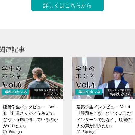
詳しくはこちらから
関連記事
学生のホンネ
学生のホンネ
建築学生インタビュー Vol.
建築学生インタビュー Vol.４
６『社員さんがどう考えて、
『課題をこなしていくような
どういう風に働いているのか
インターンではなく、現場の
が知りたい』
人の声が聞きたい』
6年 ago
6年 ago