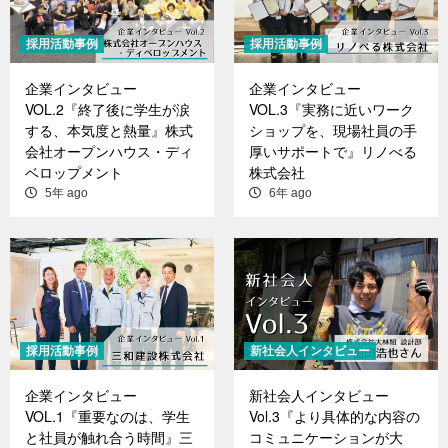
採用活動事例
採用活動事例
企業インタビュー
企業インタビュー
VOL.2『終了後に学生が涙
VOL.3『実務に近いワーク
する、本気度と熱量』株式
ショップを、現場社員の手
会社オープンハウス・ディ
厚いサポートで』リノべる
ベロップメント
株式会社
5年 ago
6年 ago
採用活動事例
新社会人インタビュー
企業インタビュー
新社会人インタビュー
VOL.1『重要なのは、学生
Vol.3『より具体的な内容の
と社員が触れ合う時間』三
コミュニケーションが大