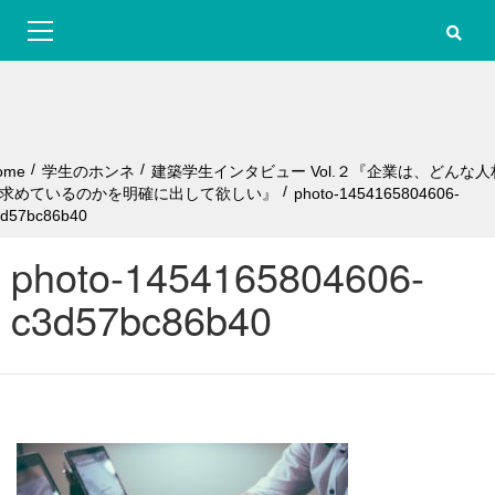
S
Primary
k
Menu
i
p
t
o
c
o
ome
学生のホンネ
建築学生インタビュー Vol.２『企業は、どんな人
n
求めているのかを明確に出して欲しい』
photo-1454165804606-
t
3d57bc86b40
e
n
photo-1454165804606-
t
c3d57bc86b40