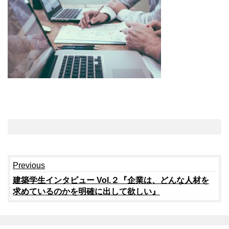
Continue
Previous
Reading
建築学生インタビュー Vol.２『企業は、どんな人材を
求めているのかを明確に出して欲しい』