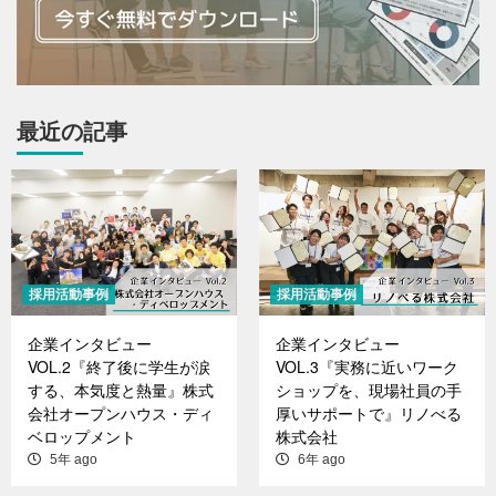
最近の記事
採用活動事例
採用活動事例
企業インタビュー
企業インタビュー
VOL.2『終了後に学生が涙
VOL.3『実務に近いワーク
する、本気度と熱量』株式
ショップを、現場社員の手
会社オープンハウス・ディ
厚いサポートで』リノべる
ベロップメント
株式会社
5年 ago
6年 ago