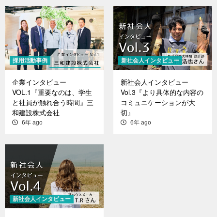
採用活動事例
新社会人インタビュー
企業インタビュー
新社会人インタビュー
VOL.1『重要なのは、学生
Vol.3『より具体的な内容の
と社員が触れ合う時間』三
コミュニケーションが大
和建設株式会社
切』
6年 ago
6年 ago
新社会人インタビュー