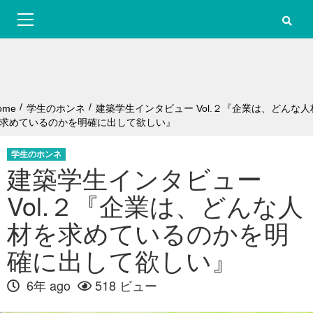
S
Primary
k
Menu
i
p
t
o
c
o
ome
学生のホンネ
建築学生インタビュー Vol.２『企業は、どんな人
n
求めているのかを明確に出して欲しい』
t
e
学生のホンネ
n
建築学生インタビュー
t
Vol.２『企業は、どんな人
材を求めているのかを明
確に出して欲しい』
6年 ago
518 ビュー