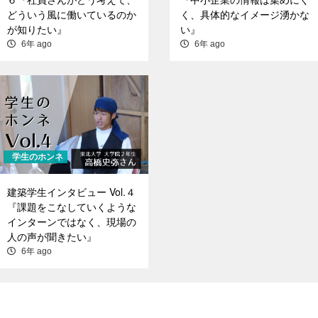
どういう風に働いているのか
く、具体的なイメージ湧かな
が知りたい』
い』
6年 ago
6年 ago
学生のホンネ
建築学生インタビュー Vol.４
『課題をこなしていくような
インターンではなく、現場の
人の声が聞きたい』
6年 ago