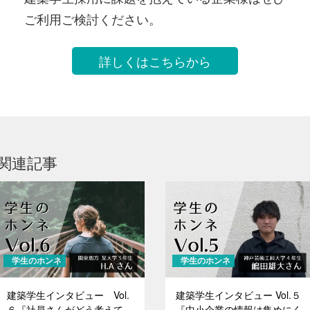
ご利用ご検討ください。
詳しくはこちらから
関連記事
学生のホンネ
学生のホンネ
建築学生インタビュー Vol.
建築学生インタビュー Vol.５
６『社員さんがどう考えて、
『中小企業の情報は集めにく