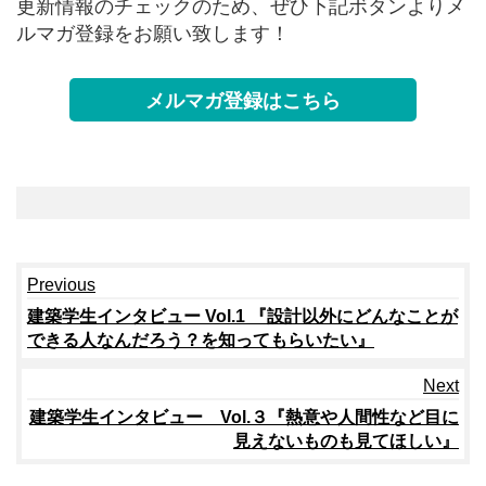
更新情報のチェックのため、ぜひ下記ボタンよりメ
ルマガ登録をお願い致します！
メルマガ登録はこちら
Continue
Previous
Reading
建築学生インタビュー Vol.1 『設計以外にどんなことが
できる人なんだろう？を知ってもらいたい』
Next
建築学生インタビュー Vol.３『熱意や人間性など目に
見えないものも見てほしい』